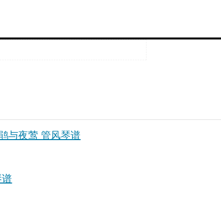
杜鹃与夜莺 管风琴谱
钢琴谱