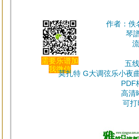
作者：佚名 
琴譜 
需要乐谱加
五
我微信
莫扎特 G大调弦乐小夜曲 
PDF
高清
可