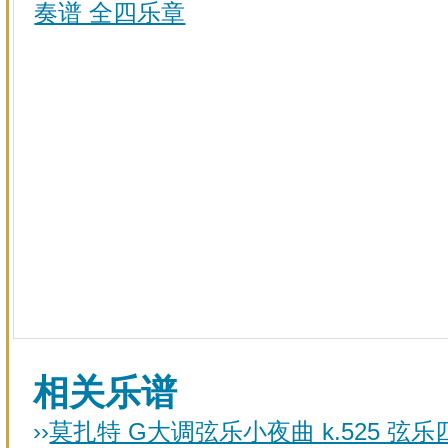
奏谱 全四乐章
相关乐谱
››
莫扎特 G大调弦乐小夜曲 k.525 弦乐四