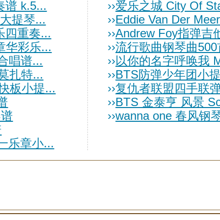
k.5...
››
爱乐之城 City Of 
大提琴...
››
Eddie Van Der Meer 
乐四重奏...
››
Andrew Foy指弹吉他
华彩乐...
››
流行歌曲钢琴曲500
合唱谱...
››
以你的名字呼唤我 Myste
遇见莫扎特...
››
BTS防弹少年团小
板小提...
››
复仇者联盟四手联
谱
››
BTS 金泰亨 风景 S
奏谱
››
wanna one 春风钢
谱
一乐章小...