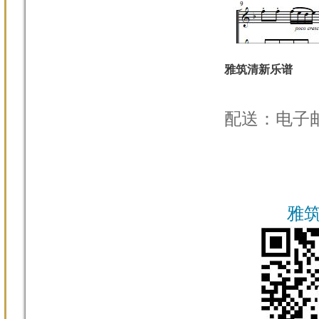
雅筑清新乐谱
配送：电子
雅