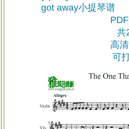
got away小提琴谱
PD
共
高清
可