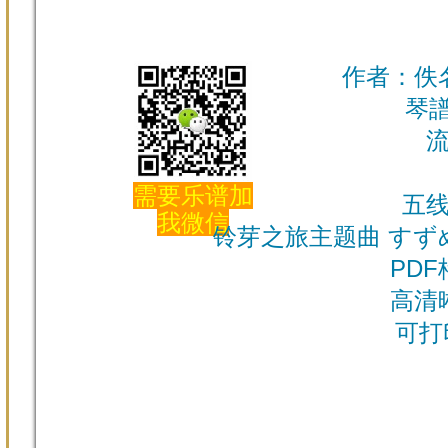
作者：佚名 
琴譜 
需要乐谱加
五
我微信
铃芽之旅主题曲 すず
PDF
高清
可