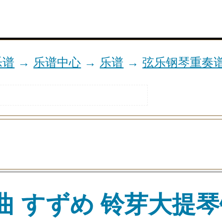
乐谱
→
乐谱中心
→
乐谱
→
弦乐钢琴重奏
曲 すずめ 铃芽大提