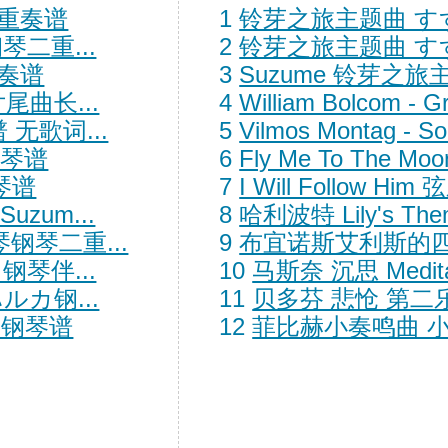
重奏谱
1
铃芽之旅主题曲 す
二重...
2
铃芽之旅主题曲 す
奏谱
3
Suzume 铃芽之
曲长...
4
William Bolcom - Gr
无歌词...
5
Vilmos Montag - So
钢琴谱
6
Fly Me To The 
钢琴谱
7
I Will Follow H
uzum...
8
哈利波特 Lily's Th
钢琴二重...
9
布宜诺斯艾利斯的
钢琴伴...
10
马斯奈 沉思 Medit
カ钢...
11
贝多芬 悲怆 第二
め钢琴谱
12
菲比赫小奏鸣曲 