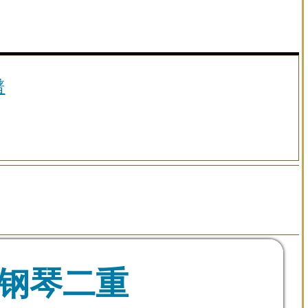
谱
琴钢琴二重