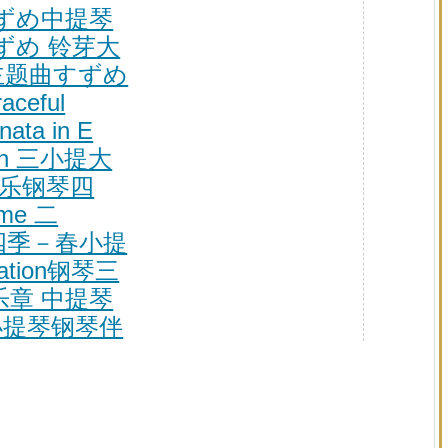
ずめ中提琴
ずめ 铃芽大
旅主题曲すずめ
aceful
nata in E
Moon 三小提大
im 弦乐钢琴四
eme 二
四季－春小提
ation钢琴三
乐章 中提琴
小提琴钢琴伴