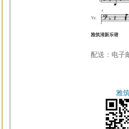
雅筑清新乐谱
配送：电子
雅