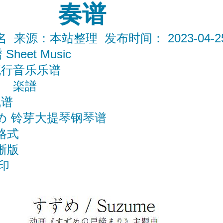
奏谱
来源：本站整理 发布时间： 2023-04-25 0
Sheet Music
流行音乐乐谱
楽譜
线谱
め 铃芽大提琴钢琴谱
格式
晰版
打印