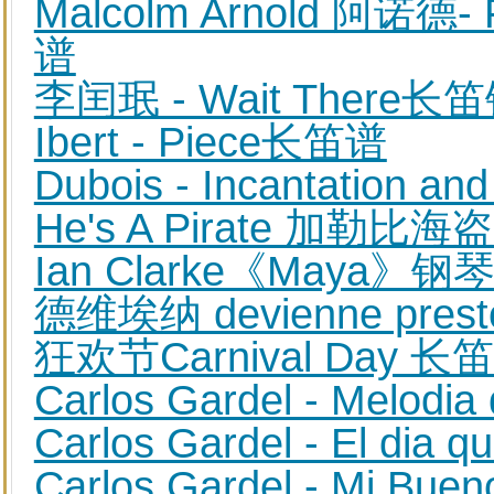
Malcolm Arnold 阿诺德- F
谱
李闰珉 - Wait There
Ibert - Piece长笛谱
Dubois - Incantation 
He's A Pirate 加勒
Ian Clarke《Maya
德维埃纳 devienne pr
狂欢节Carnival Day 
Carlos Gardel - Melo
Carlos Gardel - El d
Carlos Gardel - Mi B