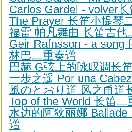
Carlos Gardel - vol
The Prayer 长笛小提
福雷 帕凡舞曲 长笛吉他
Geir Rafnsson - a song
林巴二重奏谱
巴赫 G弦上的咏叹调长笛吉他二
一步之遥 Por una Ca
風のとおり道 风之甬道
Top of the World 长
水边的阿狄丽娜 Ballade 
谱