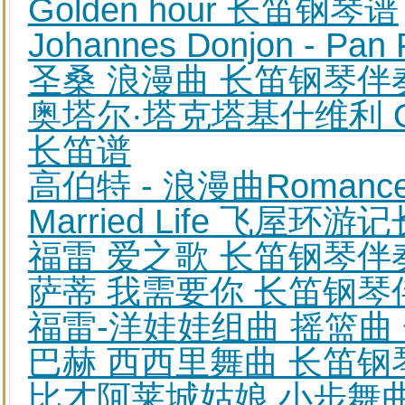
Golden hour 长笛钢琴谱
Johannes Donjon - P
圣桑 浪漫曲 长笛钢琴伴
奥塔尔·塔克塔基什维利 Otar
长笛谱
高伯特 - 浪漫曲Roman
Married Life 飞屋
福雷 爱之歌 长笛钢琴伴
萨蒂 我需要你 长笛钢琴伴奏谱 S
福雷-洋娃娃组曲 摇篮曲
巴赫 西西里舞曲 长笛钢
比才阿莱城姑娘 小步舞曲 L'Arl