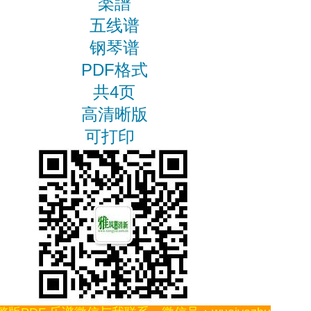
楽譜
五线谱
钢琴谱
PDF格式
共4页
高清晰版
可打印