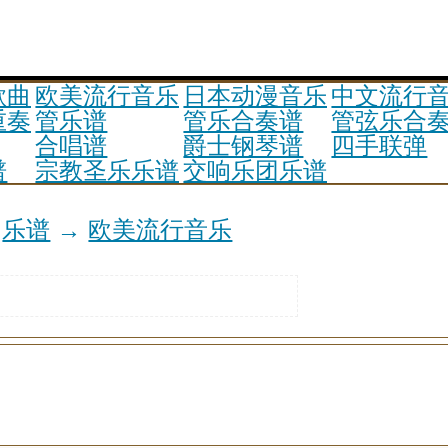
歌曲
欧美流行音乐
日本动漫音乐
中文流行
重奏谱
管乐谱
管乐合奏谱
管弦乐合
合唱谱
爵士钢琴谱
四手联弹
谱
宗教圣乐乐谱
交响乐团乐谱
→
乐谱
→
欧美流行音乐