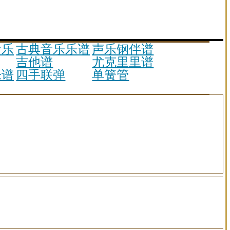
音乐
古典音乐乐谱
声乐钢伴谱
吉他谱
尤克里里谱
乐谱
四手联弹
单簧管