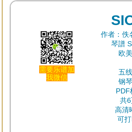
SI
作者：佚名 
琴譜 S
欧
需要乐谱加
五
我微信
钢
PD
共6
高清
可