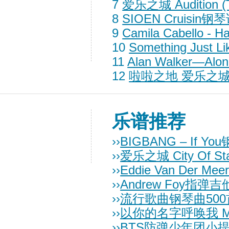
7
爱乐之城 Audition (T
8
SIOEN Cruisin钢
9
Camila Cabello - H
10
Something Just L
11
Alan Walker—A
12
啦啦之地 爱乐之城 E
乐谱推荐
››
BIGBANG – If Y
››
爱乐之城 City Of 
››
Eddie Van Der Meer 
››
Andrew Foy指弹吉他
››
流行歌曲钢琴曲500
››
以你的名字呼唤我 Myste
››
BTS防弹少年团小